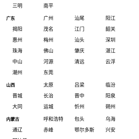
三明
南平
广州
汕尾
阳江
广东
揭阳
茂名
江门
韶关
惠州
梅州
汕头
深圳
珠海
佛山
肇庆
湛江
中山
河源
清远
云浮
潮州
东莞
太原
吕梁
临汾
山西
晋城
长治
晋中
阳泉
大同
运城
忻州
朔州
呼和浩特
包头
乌海
内蒙古
通辽
赤峰
鄂尔多斯
兴安