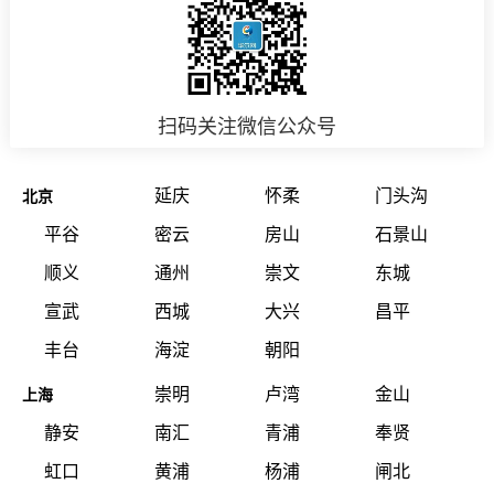
扫码关注微信公众号
延庆
怀柔
门头沟
北京
平谷
密云
房山
石景山
顺义
通州
崇文
东城
宣武
西城
大兴
昌平
丰台
海淀
朝阳
崇明
卢湾
金山
上海
静安
南汇
青浦
奉贤
虹口
黄浦
杨浦
闸北