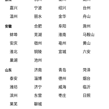
嘉兴
宁波
绍兴
台州
温州
丽水
金华
舟山
合肥
阜阳
滁州
安徽
蚌埠
芜湖
淮南
马鞍山
安庆
宿州
亳州
黄山
淮北
铜陵
宣城
六安
巢湖
池州
济南
青岛
菏泽
山东
泰安
淄博
德州
烟台
潍坊
济宁
威海
临沂
滨州
东营
枣庄
日照
莱芜
聊城