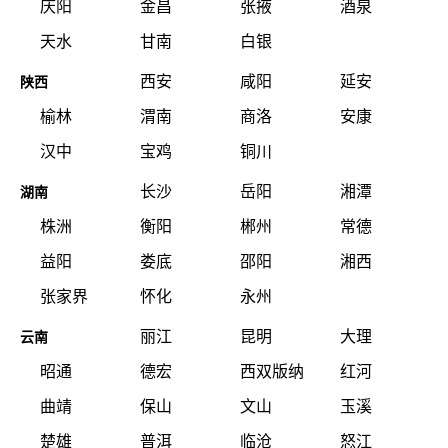
庆阳
金昌
张掖
酒泉
天水
甘南
白银
西安
咸阳
延安
陕西
榆林
渭南
商洛
安康
汉中
宝鸡
铜川
长沙
岳阳
湘潭
湖南
株洲
衡阳
郴州
常德
益阳
娄底
邵阳
湘西
张家界
怀化
永州
丽江
昆明
大理
云南
昭通
德宏
西双版纳
红河
曲靖
保山
文山
玉溪
楚雄
普洱
临沧
怒江