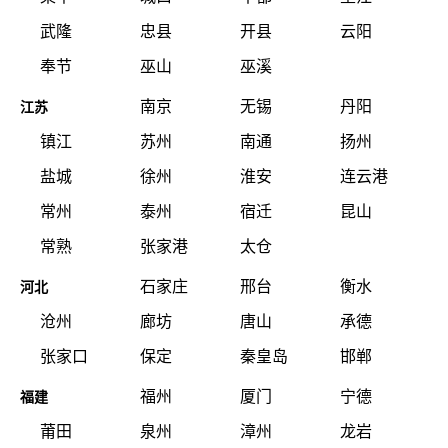
武隆
忠县
开县
云阳
奉节
巫山
巫溪
南京
无锡
丹阳
江苏
镇江
苏州
南通
扬州
盐城
徐州
淮安
连云港
常州
泰州
宿迁
昆山
常熟
张家港
太仓
石家庄
邢台
衡水
河北
沧州
廊坊
唐山
承德
张家口
保定
秦皇岛
邯郸
福州
厦门
宁德
福建
莆田
泉州
漳州
龙岩