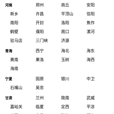
郑州
商丘
安阳
河南
新乡
许昌
平顶山
信阳
南阳
开封
洛阳
焦作
鹤壁
濮阳
周口
漯河
驻马店
三门峡
济源
西宁
海北
海东
青海
黄南
果洛
玉树
海西
海南
固原
银川
中卫
宁夏
石嘴山
吴忠
兰州
陇南
武威
甘肃
嘉峪关
临夏
定西
平凉