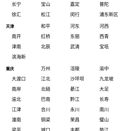
长宁
宝山
嘉定
普陀
徐汇
松江
闵行
浦东新区
和平
河东
河西
天津
南开
红桥
东丽
西青
津南
北辰
武清
宝坻
滨海新
万州
涪陵
渝中
重庆
大渡口
江北
沙坪坝
九龙坡
南岸
北碚
綦江
大足
渝北
巴南
黔江
长寿
江津
合川
永川
南川
潼南
铜梁
荣昌
璧山
梁平
城口
丰都
垫江