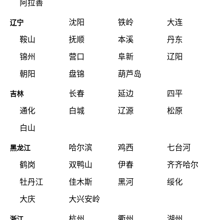
阿拉善
沈阳
铁岭
大连
辽宁
鞍山
抚顺
本溪
丹东
锦州
营口
阜新
辽阳
朝阳
盘锦
葫芦岛
长春
延边
四平
吉林
通化
白城
辽源
松原
白山
哈尔滨
鸡西
七台河
黑龙江
鹤岗
双鸭山
伊春
齐齐哈尔
牡丹江
佳木斯
黑河
绥化
大庆
大兴安岭
杭州
衢州
湖州
浙江