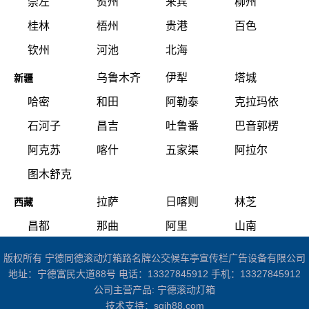
崇左
贺州
来宾
柳州
桂林
梧州
贵港
百色
钦州
河池
北海
乌鲁木齐
伊犁
塔城
新疆
哈密
和田
阿勒泰
克拉玛依
石河子
昌吉
吐鲁番
巴音郭楞
阿克苏
喀什
五家渠
阿拉尔
图木舒克
拉萨
日喀则
林芝
西藏
昌都
那曲
阿里
山南
版权所有 宁德同德滚动灯箱路名牌公交候车亭宣传栏广告设备有限公司
地址：宁德富民大道88号 电话：13327845912 手机：13327845912
公司主营产品:
宁德滚动灯箱
技术支持：
sqjh88.com