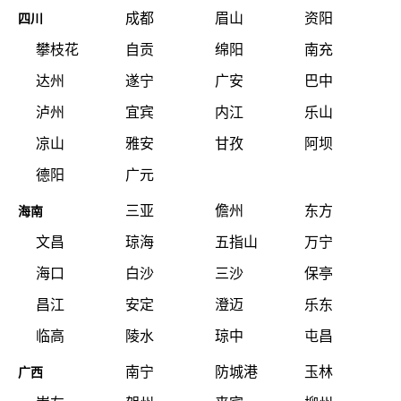
成都
眉山
资阳
四川
攀枝花
自贡
绵阳
南充
达州
遂宁
广安
巴中
泸州
宜宾
内江
乐山
凉山
雅安
甘孜
阿坝
德阳
广元
三亚
儋州
东方
海南
文昌
琼海
五指山
万宁
海口
白沙
三沙
保亭
昌江
安定
澄迈
乐东
临高
陵水
琼中
屯昌
南宁
防城港
玉林
广西