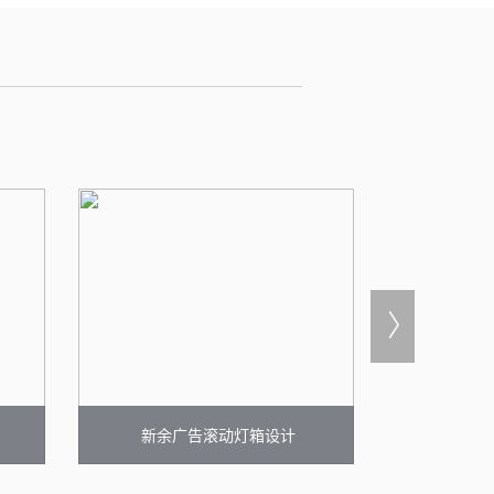
新余广告滚动灯箱设计
新余宣