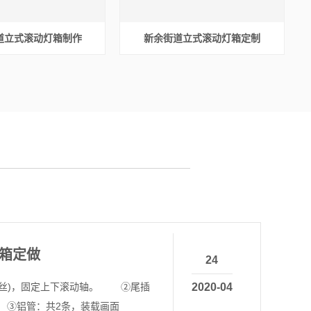
道立式滚动灯箱制作
新余街道立式滚动灯箱定制
箱定做
24
丝)，固定上下滚动轴。 ②尾插
2020-04
 ③铝管：共2条，装载画面