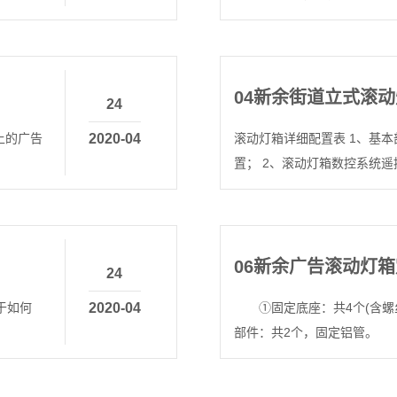
04
新余街道立式滚动
24
上的广告
2020-04
滚动灯箱详细配置表 1、基
置； 2、滚动灯箱数控系统
06
新余广告滚动灯箱
24
于如何
2020-04
①固定底座：共4个(含螺
部件：共2个，固定铝管。