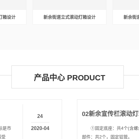
灯箱设计
新余街道立式滚动灯箱设计
新余街
产品中心 PRODUCT
02
新余宣传栏滚动灯
24
际是市
2020-04
①固定底座：共4个(含螺
感受
部件：共2个，固定铝管。