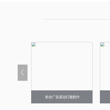
灯箱厂家
新余广告滚动灯箱制作