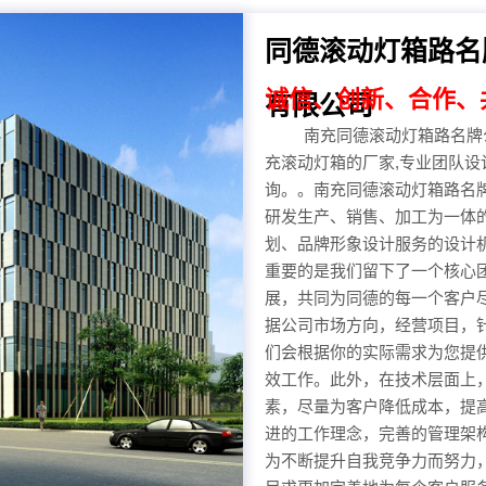
同德滚动灯箱路名
诚信、创新、合作、
有限公司
南充同德滚动灯箱路名牌公
充滚动灯箱的厂家,专业团队设计
询。。南充同德滚动灯箱路名
研发生产、销售、加工为一体
划、品牌形象设计服务的设计
重要的是我们留下了一个核心
展，共同为同德的每一个客户
据公司市场方向，经营项目，
们会根据你的实际需求为您提
效工作。此外，在技术层面上
素，尽量为客户降低成本，提
进的工作理念，完善的管理架
为不断提升自我竞争力而努力