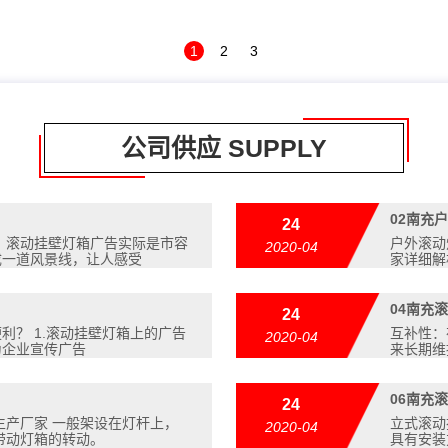
1
2
3
公司供应 SUPPLY
02
南充户
24
：滚动挂壁灯箱广告实际是市容
户外滚动
2020-04
成一道风景线，让人感受
家详细解
04
南充滚
24
利？ 1.滚动挂壁灯箱上的广告
互补性：
2020-04
为企业宣传广告
来长期维
06
南充滚
24
生产厂家 一般架设在灯杆上，
立式滚
2020-04
带动灯箱的转动。
具有安装