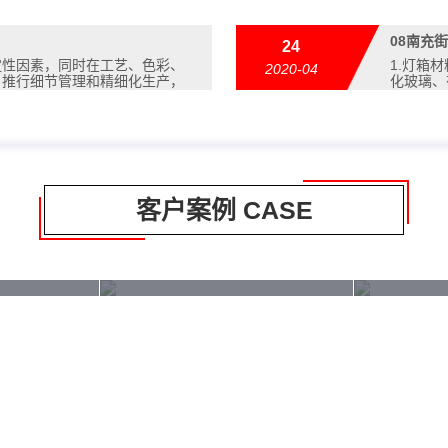
08
南充街
24
定性因素，同时在工艺、色彩、
1.灯箱
2020-04
，推行细节管理和精细化生产，
化玻璃、
客户案例 CASE
灯箱厂家直销
南充广告滚动灯箱厂家直销
南充