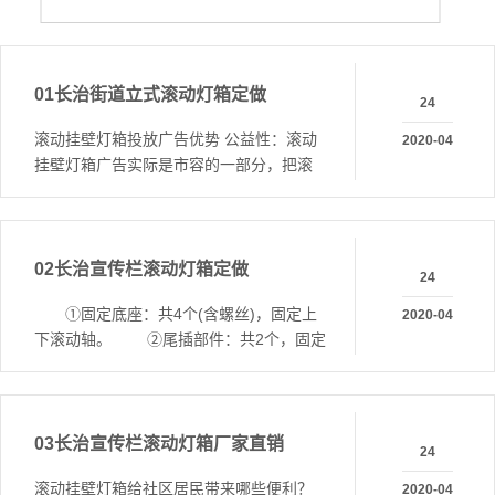
01
长治街道立式滚动灯箱定做
24
滚动挂壁灯箱投放广告优势 公益性：滚动
2020-04
挂壁灯箱广告实际是市容的一部分，把滚
动挂壁灯箱广告作成一道风景线，让人感
受
02
长治宣传栏滚动灯箱定做
24
①固定底座：共4个(含螺丝)，固定上
2020-04
下滚动轴。 ②尾插部件：共2个，固定
铝管。 ③铝管：共2条，装载画面
03
长治宣传栏滚动灯箱厂家直销
24
滚动挂壁灯箱给社区居民带来哪些便利？
2020-04