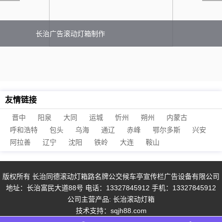
长治广告滚动灯箱制作
友情链接
晋中
阳泉
大同
运城
忻州
朔州
内蒙古
呼和浩特
包头
乌海
通辽
赤峰
鄂尔多斯
兴安
阿拉善
辽宁
沈阳
铁岭
大连
鞍山
版权所有 长治同德滚动灯箱路名牌公交候车亭宣传栏广告设备有限公司
地址：长治富民大道88号 电话：13327845912 手机：13327845912
公司主营产品:
长治滚动灯箱
技术支持：
sqjh88.com