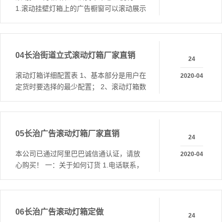
1.滚动挂壁灯箱上的广告橱窗可以滚动展示
多幅广告海报，为企业宣传广告
04
长治街道立式滚动灯箱厂家直销
24
滚动灯箱详细配置表 1、基本部分是用户在
2020-04
定货时要选择的最少配置； 2、滚动灯箱数
控系统遥控器只是在滚动灯箱数控系
05
长治广告滚动灯箱厂家直销
24
本公司已通过阿里巴巴诚信通认证，请放
2020-04
心购买！ 一：关于如何订货 1.电话联系，
并把您的要求一并告知。电话：183601
06
长治广告滚动灯箱定做
24