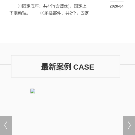
①固定底座：共4个(含螺丝)，固定上
2020-04
下滚动轴。 ②尾插部件：共2个，固定
铝管。 ③铝管：共2条，装载画面
最新案例 CASE