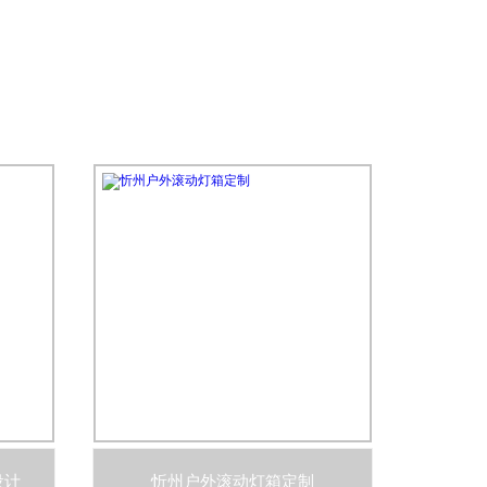
设计
忻州户外滚动灯箱定制
忻州