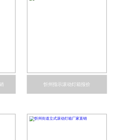
销
忻州指示滚动灯箱报价