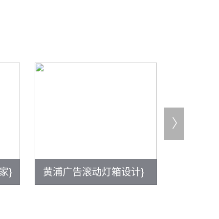
家}
黄浦广告滚动灯箱设计}
黄浦宣传