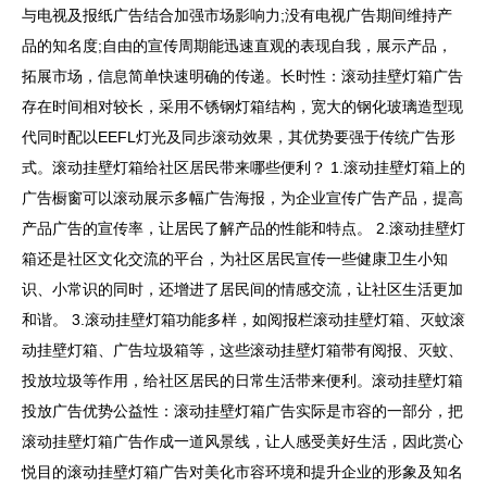
与电视及报纸广告结合加强市场影响力;没有电视广告期间维持产
品的知名度;自由的宣传周期能迅速直观的表现自我，展示产品，
拓展市场，信息简单快速明确的传递。长时性：滚动挂壁灯箱广告
存在时间相对较长，采用不锈钢灯箱结构，宽大的钢化玻璃造型现
代同时配以EEFL灯光及同步滚动效果，其优势要强于传统广告形
式。滚动挂壁灯箱给社区居民带来哪些便利？ 1.滚动挂壁灯箱上的
广告橱窗可以滚动展示多幅广告海报，为企业宣传广告产品，提高
产品广告的宣传率，让居民了解产品的性能和特点。 2.滚动挂壁灯
箱还是社区文化交流的平台，为社区居民宣传一些健康卫生小知
识、小常识的同时，还增进了居民间的情感交流，让社区生活更加
和谐。 3.滚动挂壁灯箱功能多样，如阅报栏滚动挂壁灯箱、灭蚊滚
动挂壁灯箱、广告垃圾箱等，这些滚动挂壁灯箱带有阅报、灭蚊、
投放垃圾等作用，给社区居民的日常生活带来便利。滚动挂壁灯箱
投放广告优势公益性：滚动挂壁灯箱广告实际是市容的一部分，把
滚动挂壁灯箱广告作成一道风景线，让人感受美好生活，因此赏心
悦目的滚动挂壁灯箱广告对美化市容环境和提升企业的形象及知名