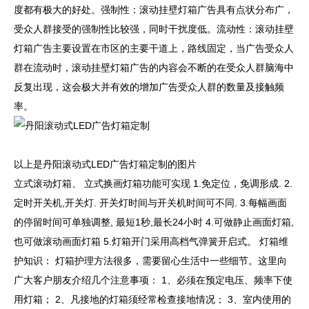
度都有极大的好处。强制性：滚动挂壁灯箱广告具有点状分布广，
受众人群接受的强制性比较强，同时干扰度低。流动性：滚动挂壁
灯箱广告主要设置在市区的主要干道上，路线固定，当广告受众人
群在流动时，滚动挂壁灯箱广告的内容会不断的在受众人群脑海中
反复出现，这会极大并有效的增加广告受众人群的数量及接触频
率。
以上是丹阳滚动式LED广告灯箱定制的图片
立式滚动灯箱、 立式换画灯箱功能可实现 1.免定位，免调形成. 2.
定时开关机,开关灯. 开关灯时间与开关机时间可不同. 3.每幅画面
的停留时间可单独调整, 最短1秒,最长24小时 4.可做静止画面灯箱,
也可做滚动画面灯箱 5.灯箱开门采用高档气弹簧开启式。 灯箱维
护知识： 灯箱护理方法很多，需要留心生活中一些细节。这里向
广大客户朋友介绍几个注意事项： 1、必须在预定电压、频率下使
用灯箱； 2、凡接地的灯箱须经常检查接地情况； 3、室内使用的