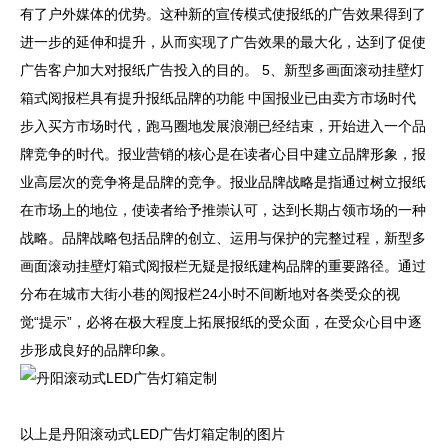
有了户外媒体的优势。这种新的宣传模式使报纸的广告效果得到了
进一步的延伸和提升，从而实现了广告效果的最大化，达到了促使
广告客户加大对报纸广告投入的目的。 5、新型多画面滚动挂壁灯
箱式阅报栏具有提升报纸品牌的功能 中国报业已由卖方市场时代
步入买方市场时代，跑马圈地发展浪潮已经结束，开始进入一个品
牌竞争的时代。报业营销的核心是在读者心目中建立品牌形象，报
业高层次的竞争将是品牌的竞争。报业品牌战略是指通过树立报纸
在市场上的地位，使读者给予推崇认可，达到长期占领市场的一种
战略。品牌战略包括品牌的创立、运用与保护的完整过程，新型多
画面滚动挂壁灯箱式阅报栏无疑是报纸建构品牌的重要路径。通过
分布在城市大街小巷的阅报栏24小时不间断地对各类受众的视
觉“提示”，必将在极大程度上拓展报纸的受众面，在受众心目中逐
步形成良好的品牌印象。
以上是丹阳滚动式LED广告灯箱定制的图片