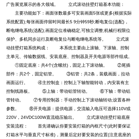
广告展览展示的各大领域。 立式滚动挂壁灯箱基本功能：
主要功能如下：画面张数最多可安装画面5张或更多(根据实际
系统配置);每张画面停留时间最长5 9分钟59秒;断电复位(选配)，
断电继电系统(选配);画面定位准确稳定,可独立调整;机械行程限位
保护、多机同步运行及断电复位与断电继电系统等。 立式滚
动挂壁灯箱系统构成： 本系统主要由上滚轴、下滚轴、控制
主单元、传输数据线、安装底座、控制器及开关电源等部件组成。
①固定底座：共4个(含螺丝)，固定上下滚动轴。 ②尾插
部件：共2个，固定铝管。 ③铝管：共2条，装载画面，拉动
画面运行。 ④主控制盒：控制上下轴智能转动，内安装有主
控制线路板。 ⑤上轴：带动铝管转动。 ⑥下轴：带动铝
管转动。 ⑦专用控制器：手动控制上下滚动轴转动;设置各种
参数。 ⑧开关电源：提供电源，交流输入电压可选择110V或
220V，24VDC100W直流稳压输出。 立式滚动挂壁灯箱底座
安装流程： 首先请确认你要安装灯箱的内框尺寸(此时要保证
灯箱水平与垂直尺寸标准)，测量后定好要安装的位置(注意底座的