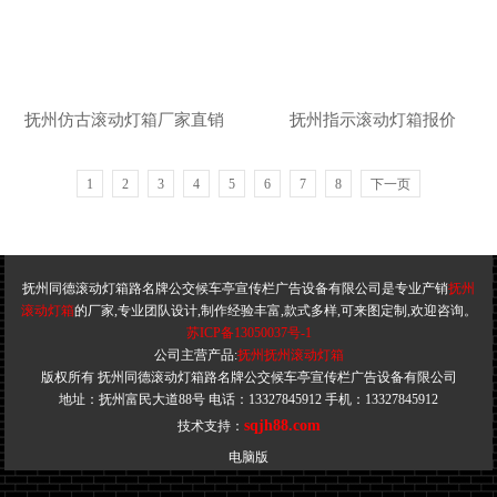
抚州仿古滚动灯箱厂家直销
抚州指示滚动灯箱报价
1
2
3
4
5
6
7
8
下一页
抚州同德滚动灯箱路名牌公交候车亭宣传栏广告设备有限公司是专业产销
抚州
滚动灯箱
的厂家,专业团队设计,制作经验丰富,款式多样,可来图定制,欢迎咨询。
苏ICP备13050037号-1
公司主营产品:
抚州抚州滚动灯箱
版权所有 抚州同德滚动灯箱路名牌公交候车亭宣传栏广告设备有限公司
地址：抚州富民大道88号 电话：13327845912 手机：13327845912
sqjh88.com
技术支持：
电脑版