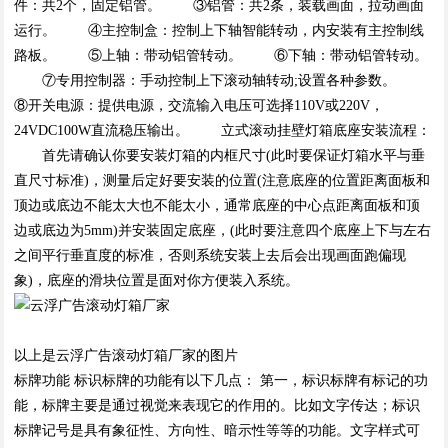
件：共2个，固定铝管。 ③铝管：共2条，装载画面，拉动画面
运行。 ④主控制盒：控制上下轴智能转动，内安装有主控制线
路板。 ⑤上轴：带动铝管转动。 ⑥下轴：带动铝管转动。
⑦专用控制器：手动控制上下滚动轴转动;设置各种参数。
⑧开关电源：提供电源，交流输入电压可选择110V或220V，
24VDC100W直流稳压输出。 立式滚动挂壁灯箱底座安装流程：
首先请确认你要安装灯箱的内框尺寸(此时要保证灯箱水平与垂
直尺寸标准)，测量后定好要安装的位置(注意底座的位置距离面板和
顶边或底边不能太大也不能太小，通常底座的中心点距离面板和顶
边或底边为5mm)并安装固定底座，(此时要注意四个底座上下与左右
之间平行垂直度的标准，否则系统安装上去后会出现画面跑偏现
象)，底座的滑块位置是面对你方便装入系统。
以上是云浮广告滚动灯箱厂家的图片
标牌功能 标识标牌的功能有以下几点： 第一，标识标牌有标记的功
能，标牌主要是通过视觉来表现它的作用的。比如文字传达；标识
标牌记号是具有象征性、方向性、暗示性等等的功能。文字样式可