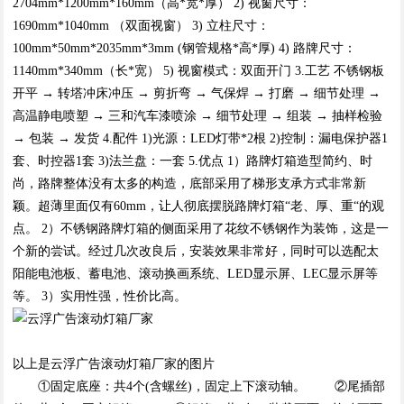
2704mm*1200mm*160mm（高*宽*厚） 2) 视窗尺寸：
1690mm*1040mm （双面视窗） 3) 立柱尺寸：
100mm*50mm*2035mm*3mm (钢管规格*高*厚) 4) 路牌尺寸：
1140mm*340mm（长*宽） 5) 视窗模式：双面开门 3.工艺 不锈钢板
开平 → 转塔冲床冲压 → 剪折弯 → 气保焊 → 打磨 → 细节处理 →
高温静电喷塑 → 三和汽车漆喷涂 → 细节处理 → 组装 → 抽样检验
→ 包装 → 发货 4.配件 1)光源：LED灯带*2根 2)控制：漏电保护器1
套、时控器1套 3)法兰盘：一套 5.优点 1）路牌灯箱造型简约、时
尚，路牌整体没有太多的构造，底部采用了梯形支承方式非常新
颖。超薄里面仅有60mm，让人彻底摆脱路牌灯箱“老、厚、重“的观
点。 2）不锈钢路牌灯箱的侧面采用了花纹不锈钢作为装饰，这是一
个新的尝试。经过几次改良后，安装效果非常好，同时可以选配太
阳能电池板、蓄电池、滚动换画系统、LED显示屏、LEC显示屏等
等。 3）实用性强，性价比高。
以上是云浮广告滚动灯箱厂家的图片
①固定底座：共4个(含螺丝)，固定上下滚动轴。 ②尾插部