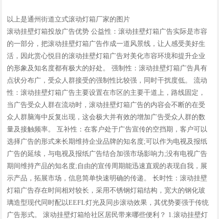
以上是通州街道立式滚动灯箱厂家的图片
滚动挂壁灯箱投放广告优势 公益性：滚动挂壁灯箱广告实际是市容
的一部分，把滚动挂壁灯箱广告作成一道风景线，让人感受美好生
活，因此赏心悦目的滚动挂壁灯箱广告对美化市容环境和提升企业
的形象及知名度都有极大的好处。 强制性：滚动挂壁灯箱广告具有
点状分布广，受众人群接受的强制性比较强，同时干扰度低。 流动
性：滚动挂壁灯箱广告主要设置在市区的主要干道上，路线固定，
当广告受众人群在流动时，滚动挂壁灯箱广告的内容会不断的在受
众人群脑海中反复出现，这会极大并有效的增加广告受众人群的数
量及接触频率。 互补性：在客户处于广告宣传的空挡期，客户可以
选择广告的形式来长期维持企业品牌的知名度;可以作为电视及报纸
广告的延续，与电视及报纸广告结合加强市场影响力;没有电视广告
期间维持产品的知名度;自由的宣传周期能迅速直观的表现自我，展
示产品，拓展市场，信息简单快速明确的传递。 长时性：滚动挂壁
灯箱广告存在时间相对较长，采用不锈钢灯箱结构，宽大的钢化玻
璃造型现代同时配以EEFL灯光及同步滚动效果，其优势要强于传统
广告形式。 滚动挂壁灯箱给社区居民带来哪些便利？ 1.滚动挂壁灯