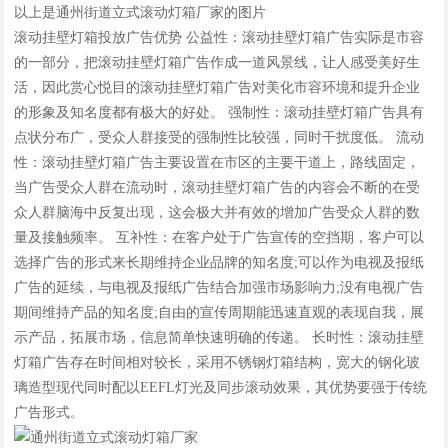
以上是通州街道立式滚动灯箱厂家的图片
滚动挂壁灯箱投放广告优势 公益性：滚动挂壁灯箱广告实际是市容
的一部分，把滚动挂壁灯箱广告作成一道风景线，让人感受美好生
活，因此赏心悦目的滚动挂壁灯箱广告对美化市容环境和提升企业
的形象及知名度都有极大的好处。 强制性：滚动挂壁灯箱广告具有
点状分布广，受众人群接受的强制性比较强，同时干扰度低。 流动
性：滚动挂壁灯箱广告主要设置在市区的主要干道上，路线固定，
当广告受众人群在流动时，滚动挂壁灯箱广告的内容会不断的在受
众人群脑海中反复出现，这会极大并有效的增加广告受众人群的数
量及接触频率。 互补性：在客户处于广告宣传的空挡期，客户可以
选择广告的形式来长期维持企业品牌的知名度;可以作为电视及报纸
广告的延续，与电视及报纸广告结合加强市场影响力;没有电视广告
期间维持产品的知名度;自由的宣传周期能迅速直观的表现自我，展
示产品，拓展市场，信息简单快速明确的传递。 长时性：滚动挂壁
灯箱广告存在时间相对较长，采用不锈钢灯箱结构，宽大的钢化玻
璃造型现代同时配以EEFL灯光及同步滚动效果，其优势要强于传统
广告形式。