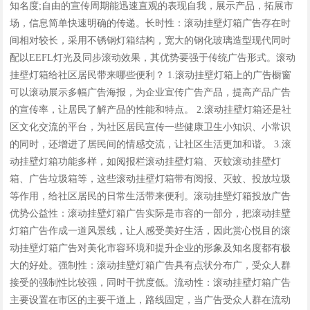
知名度;自由的宣传周期能迅速直观的表现自我，展示产品，拓展市
场，信息简单快速明确的传递。长时性：滚动挂壁灯箱广告存在时
间相对较长，采用不锈钢灯箱结构，宽大的钢化玻璃造型现代同时
配以EEFL灯光及同步滚动效果，其优势要强于传统广告形式。滚动
挂壁灯箱给社区居民带来哪些便利？ 1.滚动挂壁灯箱上的广告橱窗
可以滚动展示多幅广告海报，为企业宣传广告产品，提高产品广告
的宣传率，让居民了解产品的性能和特点。 2.滚动挂壁灯箱还是社
区文化交流的平台，为社区居民宣传一些健康卫生小知识、小常识
的同时，还增进了居民间的情感交流，让社区生活更加和谐。 3.滚
动挂壁灯箱功能多样，如阅报栏滚动挂壁灯箱、灭蚊滚动挂壁灯
箱、广告垃圾箱等，这些滚动挂壁灯箱带有阅报、灭蚊、投放垃圾
等作用，给社区居民的日常生活带来便利。滚动挂壁灯箱投放广告
优势公益性：滚动挂壁灯箱广告实际是市容的一部分，把滚动挂壁
灯箱广告作成一道风景线，让人感受美好生活，因此赏心悦目的滚
动挂壁灯箱广告对美化市容环境和提升企业的形象及知名度都有极
大的好处。强制性：滚动挂壁灯箱广告具有点状分布广，受众人群
接受的强制性比较强，同时干扰度低。流动性：滚动挂壁灯箱广告
主要设置在市区的主要干道上，路线固定，当广告受众人群在流动